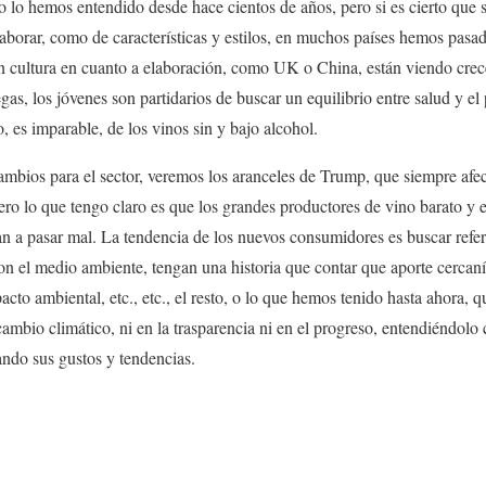
o lo hemos entendido desde hace cientos de años, pero si es cierto que s
elaborar, como de características y estilos, en muchos países hemos pas
sin cultura en cuanto a elaboración, como UK o China, están viendo crec
as, los jóvenes son partidarios de buscar un equilibrio entre salud y el
, es imparable, de los vinos sin y bajo alcohol.
mbios para el sector, veremos los aranceles de Trump, que siempre afe
ro lo que tengo claro es que los grandes productores de vino barato y 
n a pasar mal. La tendencia de los nuevos consumidores es buscar refe
on el medio ambiente, tengan una historia que contar que aporte cercaní
cto ambiental, etc., etc., el resto, o lo que hemos tenido hasta ahora, q
 cambio climático, ni en la trasparencia ni en el progreso, entendiéndol
ndo sus gustos y tendencias.