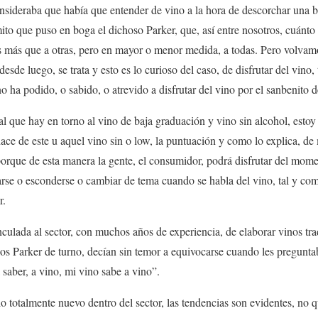
nsideraba que había que entender de vino a la hora de descorchar una bo
mito que puso en boga el dichoso Parker, que, así entre nosotros, cuán
 más que a otras, pero en mayor o menor medida, a todas. Pero volvam
 desde luego, se trata y esto es lo curioso del caso, de disfrutar del vino
o ha podido, o sabido, o atrevido a disfrutar del vino por el sanbenito d
l que hay en torno al vino de baja graduación y vino sin alcohol, estoy
hace de este u aquel vino sin o low, la puntuación y como lo explica, d
 porque de esta manera la gente, el consumidor, podrá disfrutar del momen
arse o esconderse o cambiar de tema cuando se habla del vino, tal y co
r.
ulada al sector, con muchos años de experiencia, de elaborar vinos tra
 los Parker de turno, decían sin temor a equivocarse cuando les pregunta
 saber, a vino, mi vino sabe a vino”.
o totalmente nuevo dentro del sector, las tendencias son evidentes, no q