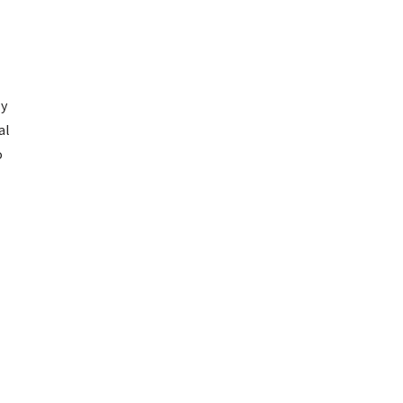
 y
al
o