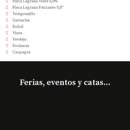
Finca Lagrana Viura 0,0%
Finca Lagrana Frizzante 0,0º
Tempranillo
Garnacha
Bobal
Viura
Verdejo
Foráneas
Caupages
Ferias, eventos y catas...