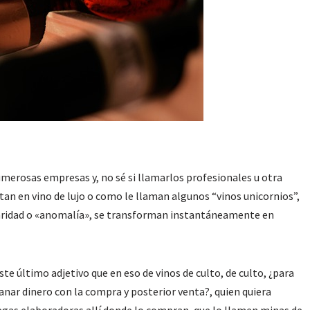
merosas empresas y, no sé si llamarlos profesionales u otra
ertan en vino de lujo o como le llaman algunos “vinos unicornios”,
liaridad o «anomalía», se transforman instantáneamente en
te último adjetivo que en eso de vinos de culto, de culto, ¿para
anar dinero con la compra y posterior venta?, quien quiera
gas elaboradoras allí donde lo compran, que lo llamen minas de